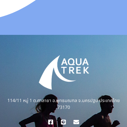
114/11 หมู่ 1 ต.ศาลายา อ.พุทธมณฑล จ.นครปฐม ประเทศไทย
73170