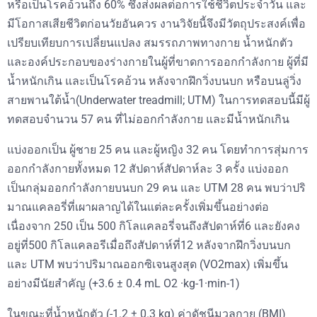
หรือเป็นโรคอ้วนถึง 60% ซึ่งส่งผลต่อการใช้ชีวิตประจำวัน และ
มีโอกาสเสียชีวิตก่อนวัยอันควร งานวิจัยนี้จึงมีวัตถุประสงค์เพื่อ
เปรียบเทียบการเปลี่ยนแปลง สมรรถภาพทางกาย น้ำหนักตัว
และองค์ประกอบของร่างกายในผู้ที่ขาดการออกกำลังกาย ผู้ที่มี
น้ำหนักเกิน และเป็นโรคอ้วน หลังจากฝึกวิ่งบนบก หรือบนลู่วิ่ง
สายพานใต้น้ำ(Underwater treadmill; UTM) ในการทดสอบนี้มีผู้
ทดสอบจำนวน 57 คน ที่ไม่ออกกำลังกาย และมีน้ำหนักเกิน
แบ่งออกเป็น ผู้ชาย 25 คน และผู้หญิง 32 คน โดยทำการสุ่มการ
ออกกำลังกายทั้งหมด 12 สัปดาห์สัปดาห์ละ 3 ครั้ง แบ่งออก
เป็นกลุ่มออกกำลังกายบนบก 29 คน และ UTM 28 คน พบว่าปริ
มาณแคลอรี่ที่เผาผลาญได้ในแต่ละครั้งเพิ่มขึ้นอย่างต่อ
เนื่องจาก 250 เป็น 500 กิโลแคลอรี่จนถึงสัปดาห์ที่6 และยังคง
อยู่ที่500 กิโลแคลอรีเมื่อถึงสัปดาห์ที่12 หลังจากฝึกวิ่งบนบก
และ UTM พบว่าปริมาณออกซิเจนสูงสุด (VO2max) เพิ่มขึ้น
อย่างมีนัยสำคัญ (+3.6 ± 0.4 mL O2 ·kg-1·min-1)
ในขณะที่น้ำหนักตัว (-1.2 ± 0.3 kg) ค่าดัชนีมวลกาย (BMI)