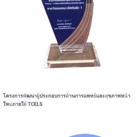
โครงการ
พั
ฒนา
ผู้
ประกอบการ
ด้
านการแพท
ย์
และ
สุ
ขภาพห
น้
า
ให
ม่
ภายใ
ต้
TCELS